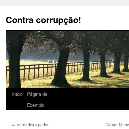
Pular
para
Contra corrupção!
o
conteúdo
Início
Página de
Exemplo
←
Verdadeiro poder.
Gilmar Mend